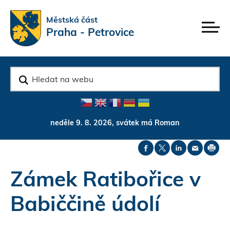
Rovnou na kontakt
Rovnou na obsah
Rovnou na menu
Městská část
Praha - Petrovice
v
y
h
l
e
d
neděle 9. 8. 2026, svátek má Roman
a
t
Zámek Ratibořice v
Babiččině údolí