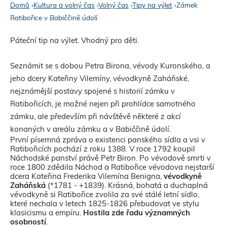
Domů
›
Kultura a volný čas
›
Volný čas
›
Tipy na výlet
›
Zámek
Ratibořice v Babiččině údolí
J
s
Páteční tip na výlet. Vhodný pro děti.
t
Seznámit se s dobou Petra Birona, vévody Kuronského, a
e
jeho dcery Kateřiny Vilemíny, vévodkyně Zaháňské,
z
nejznámější postavy spojené s historií zámku v
Ratibořicích, je možné nejen při prohlídce samotného
d
zámku, ale především při návštěvě některé z akcí
e
konaných v areálu zámku a v Babiččině údolí.
První písemná zpráva o existenci panského sídla a vsi v
Ratibořicích pochází z roku 1388. V roce 1792 koupil
Náchodské panství právě Petr Biron. Po vévodově smrti v
roce 1800 zdědila Náchod a Ratibořice vévodova nejstarší
dcera Kateřina Frederika Vilemína Benigna,
vévodkyně
Zaháňská
(*1781 - +1839). Krásná, bohatá a duchaplná
vévodkyně si Ratibořice zvolila za své stálé letní sídlo,
které nechala v letech 1825-1826 přebudovat ve stylu
klasicismu a empíru.
Hostila zde řadu významných
osobností
.