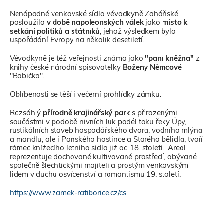
Nenápadné venkovské sídlo vévodkyně Zaháňské
posloužilo
v době napoleonských válek
jako
místo k
setkání politiků a státníků
, jehož výsledkem bylo
uspořádání Evropy na několik desetiletí.
Vévodkyně je též veřejnosti známa jako
"paní kněžna"
z
Sha
Sha
Sha
Sen
Prin
knihy české národní spisovatelky
Boženy Němcové
"Babička".
Oblíbenosti se těší i večerní prohlídky zámku.
Rozsáhlý
přírodně krajinářský park
s přirozenými
součástmi v podobě nivních luk podél toku řeky Úpy,
rustikálních staveb hospodářského dvora, vodního mlýna
a mandlu, ale i Panského hostince a Starého bělidla, tvoří
rámec knížecího letního sídla již od 18. století. Areál
reprezentuje dochované kultivované prostředí, obývané
společně šlechtickými majiteli a prostým venkovským
lidem v duchu osvícenství a romantismu 19. století.
https://www.zamek-ratiborice.cz/cs