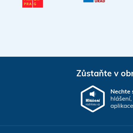
Zůstaňte v ob
Nechte s
hlášení
aplikac