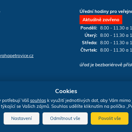
e
Úřední hodiny pro veřejn
Aktuálně zavřeno
Pondělí:
8.00 - 11.30 a 
Úterý:
8.00 - 11.30 a 
Středa:
8.00 - 11.30 a 
Čtvrtek:
8.00 - 11.30 a 
ahapetrovice.cz
úřad je bezbariérově pří
Cookies
mínky?
Vytvořil:
drualas.cz
 potřebují Váš
souhlas
k využití jednotlivých dat, aby Vám mimo
týkající se Vašich zájmů. Souhlas udělíte kliknutím na políčko „Po
Nastavení
Odmítnout vše
Povolit vše