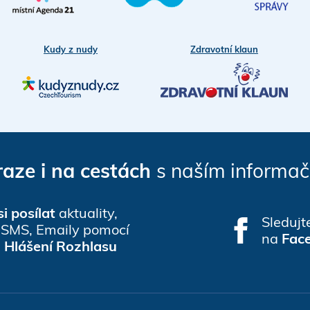
Kudy z nudy
Zdravotní klaun
raze i na cestách
s naším informa
i posílat
aktuality,
Sledujt
, SMS, Emaily pomocí
na
Fac
e
Hlášení Rozhlasu