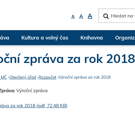
Rovnou na kontakt
Rovnou na obsah
Rovnou na menu
v
A
A
A
y
h
l
e
áva
Kultura a volný čas
Knihovna
Organiz
d
a
t
oční zpráva za rok 2018
 MČ
›
Otevřený úřad
›
Rozpočet
›
Výroční zpráva za rok 2018
Zpráva:
Výroční zpráva
ráva za rok 2018 (pdf, 72.48 KB)