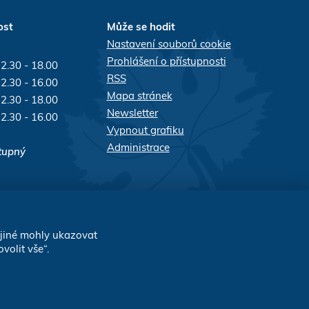
ost
Může se hodit
Nastavení souborů cookie
Prohlášení o přístupnosti
12.30 - 18.00
RSS
12.30 - 16.00
Mapa stránek
12.30 - 18.00
Newsletter
12.30 - 16.00
Vypnout grafiku
Administrace
stupný
Sdílejte stránku:
 jiné mohly ukazovat
volit vše“.