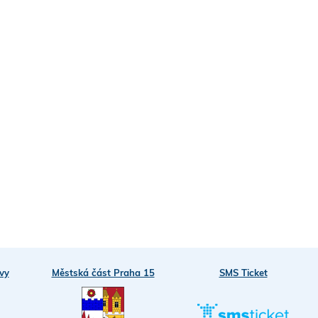
Sha
Sha
Sha
Sen
Prin
vy
Městská část Praha 15
SMS Ticket