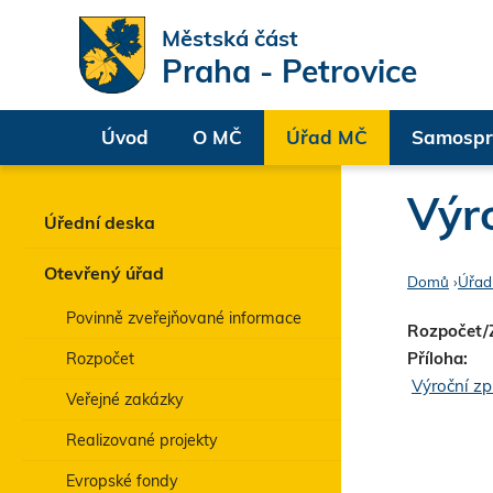
Městská část
Praha - Petrovice
Úvod
O MČ
Úřad MČ
Samospr
Výr
Úřední deska
Otevřený úřad
Domů
›
Úřad
J
Povinně zveřejňované informace
Rozpočet/
s
Příloha:
Rozpočet
Výroční zp
t
Veřejné zakázky
e
Realizované projekty
z
Evropské fondy