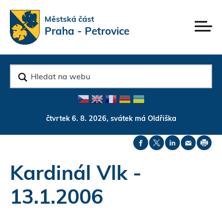
Rovnou na kontakt
Rovnou na obsah
Rovnou na menu
Městská část
Praha - Petrovice
v
y
h
l
e
d
čtvrtek 6. 8. 2026, svátek má Oldřiška
a
t
Kardinál Vlk -
13.1.2006