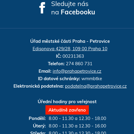
Sledujte nás
na
Facebooku
Úřad městské části Praha - Petrovice
Edisonova 429/28, 109 00 Praha 10
IČ:
00231363
Telefon:
274 860 731
Email:
info@prahapetrovice.cz
ID datové schránky:
wmmbtke
re
re
re
d by
t
Elektronická podatelna:
podatelna@prahapetrovice.cz
Úřední hodiny pro veřejnost
Aktuálně zavřeno
Pondělí:
8.00 - 11.30 a 12.30 - 18.00
Úterý:
8.00 - 11.30 a 12.30 - 16.00
Středa:
8.00 - 11.30 a 12.30 - 18.00