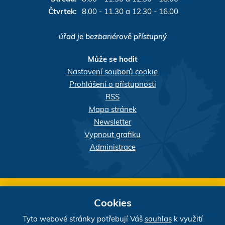
Čtvrtek:
8.00 - 11.30 a 12.30 - 16.00
úřad je bezbariérově přístupný
Může se hodit
Nastavení souborů cookie
Prohlášení o přístupnosti
RSS
Mapa stránek
Newsletter
Vypnout grafiku
Administrace
Webdesigner:
našli jste chybu? Máte náměty, či
Cookies
připomínky?
Tyto webové stránky potřebují Váš
souhlas
k využití