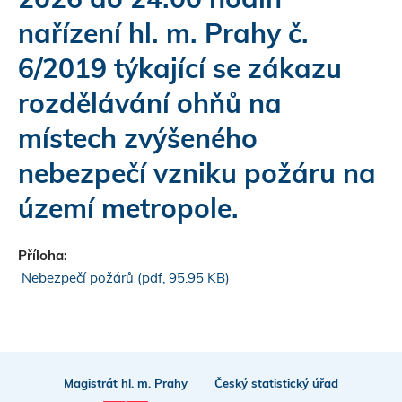
nařízení hl. m. Prahy č.
6/2019 týkající se zákazu
rozdělávání ohňů na
Sha
Sha
Sha
Sen
Prin
místech zvýšeného
nebezpečí vzniku požáru na
území metropole.
Příloha:
Nebezpečí požárů (pdf, 95.95 KB)
Magistrát hl. m. Prahy
Český statistický úřad