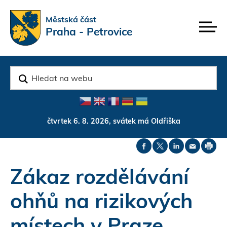
Rovnou na kontakt
Rovnou na obsah
Rovnou na menu
Městská část
Praha - Petrovice
v
y
h
l
e
d
čtvrtek 6. 8. 2026, svátek má Oldřiška
a
t
Zákaz rozdělávání
ohňů na rizikových
místech v Praze