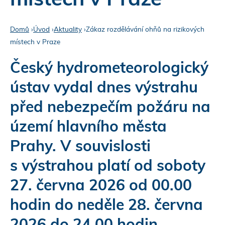
Domů
›
Úvod
›
Aktuality
›
Zákaz rozdělávání ohňů na rizikových
místech v Praze
J
s
Český hydrometeorologický
t
ústav vydal dnes výstrahu
e
před nebezpečím požáru na
z
území hlavního města
d
Prahy. V souvislosti
e
s výstrahou platí od soboty
27. června 2026 od 00.00
hodin do neděle 28. června
2026 do 24.00 hodin