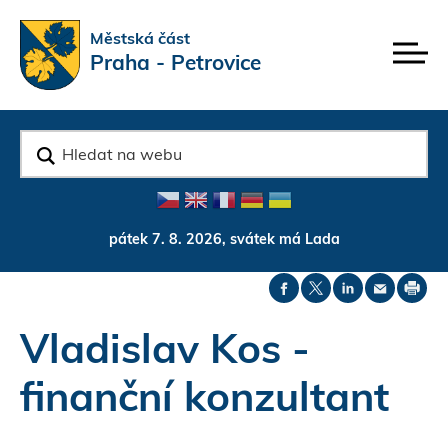
Rovnou na kontakt
Rovnou na obsah
Rovnou na menu
Městská část
Praha - Petrovice
v
y
h
l
e
d
pátek 7. 8. 2026, svátek má Lada
a
t
Vladislav Kos -
finanční konzultant