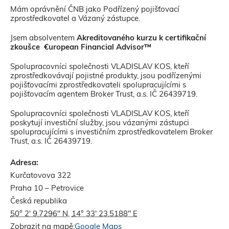
Mám oprávnění ČNB jako Podřízený pojišťovací
zprostředkovatel a Vázaný zástupce.
Jsem absolventem
Akreditovaného kurzu k certifikační
zkoušce €uropean Financial Advisor™
Sha
Sha
Sha
Sen
Prin
Spolupracovníci společnosti VLADISLAV KOS, kteří
zprostředkovávají pojistné produkty, jsou podřízenými
pojišťovacími zprostředkovateli spolupracujícími s
pojišťovacím agentem Broker Trust, a.s. IČ 26439719.
Spolupracovníci společnosti VLADISLAV KOS, kteří
poskytují investiční služby, jsou vázanými zástupci
spolupracujícími s investičním zprostředkovatelem Broker
Trust, a.s. IČ 26439719.
Adresa:
Kurčatovova 322
Praha 10 – Petrovice
Česká republika
50° 2' 9.7296" N
,
14° 33' 23.5188" E
Zobrazit na mapě:
Google Maps