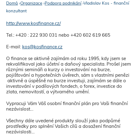
Domů
›
Organizace
›
Podpora podnikání
›
Vladislav Kos - finanční
konzultant
J
s
http://www.kosfinance.cz/
t
Tel.: +420 : 222 930 031 nebo +420 602 619 665
e
E-mail:
kos@kosfinance.cz
z
O finance se aktivně zajímám od roku 1995, kdy jsem se
rekvalifikoval jako účetní a daňový specialista. Prošel jsem
d
různými semináři a kurzy o investování na burze,
pojišťování a hypotečních úvěrech, sám s vlastními penězi
e
aktivně a úspěšně na burze investuji, zajímám se dále o
investování v podílových fondech, o forex, investice do
zlata, nemovitostí, a výtvarného umění.
Vypracuji Vám Váš osobní finanční plán pro Vaši finanční
nezávislost…
Všechny dále uvedené produkty slouží jako podpůrné
prostředky pro splnění Vašich cílů a dosažení finanční
nezávislosti…