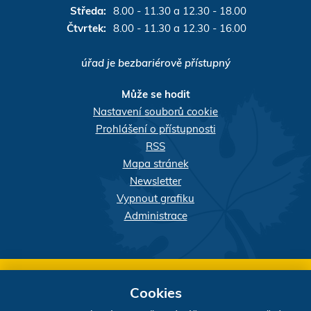
Středa:
8.00 - 11.30 a 12.30 - 18.00
Čtvrtek:
8.00 - 11.30 a 12.30 - 16.00
úřad je bezbariérově přístupný
Může se hodit
Nastavení souborů cookie
Prohlášení o přístupnosti
RSS
Mapa stránek
Newsletter
Vypnout grafiku
Administrace
Webdesigner:
našli jste chybu? Máte náměty, či
Cookies
připomínky?