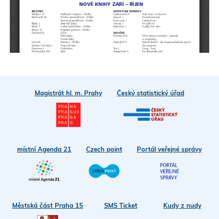
Magistrát hl. m. Prahy
Český statistický úřad
místní Agenda 21
Czech point
Portál veřejné správy
Městská část Praha 15
SMS Ticket
Kudy z nudy