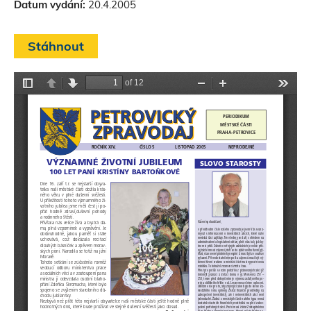
Datum vydání:
20.4.2005
s
t
Stáhnout
e
z
d
e