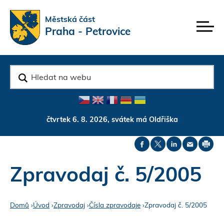
Rovnou na kontakt
Rovnou na obsah
Rovnou na menu
Městská část
Praha - Petrovice
v
y
h
l
e
d
čtvrtek 6. 8. 2026, svátek má Oldřiška
a
t
Zpravodaj č. 5/2005
Domů
›
Úvod
›
Zpravodaj
›
Čísla zpravodaje
›
Zpravodaj č. 5/2005
J