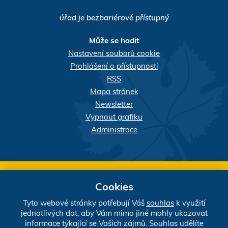
úřad je bezbariérově přístupný
Může se hodit
Nastavení souborů cookie
Prohlášení o přístupnosti
RSS
Mapa stránek
Newsletter
Vypnout grafiku
Administrace
Webdesigner:
našli jste chybu? Máte náměty, či
Cookies
připomínky?
Tyto webové stránky potřebují Váš
souhlas
k využití
jednotlivých dat, aby Vám mimo jiné mohly ukazovat
Sdílejte stránku:
informace týkající se Vašich zájmů. Souhlas udělíte